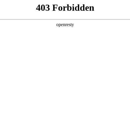
产品及服务
行业解决方案
合作伙伴
投资者关系
破局之道
2026 / 05 / 08
高性能AI计算芯片主要供应商的全年产能早早锁定殆尽，高端AI服务
n消耗数以亿计，智能体集中应用的高峰时段，资源池分分钟“爆表”